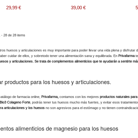
29,99 €
39,00 €
5
 - 28 de 28 items
ros huesos y articulaciones es muy importante para poder llevar una vida plena y
disfrutar
d
aber cuidar de ellos, y sobretodo tener una alimentación sana y equilibrada. En
Privafarma
te
esos y articulaciones. Se trata de complementos alimenticios que te ayudarán a sentirte má
 productos para los huesos y articulaciones.
atálogo de farmacia online,
Privafarma,
contamos con los mejores
productos naturales para
Bio3 Colageno Forte
, podrás tener tus huesos mucho más fuertes, y evitar esos tratamient
ra articulaciones y los huesos
no son agresivos para el estómago y no tienen contraindicaci
ntos alimenticios de magnesio para los huesos