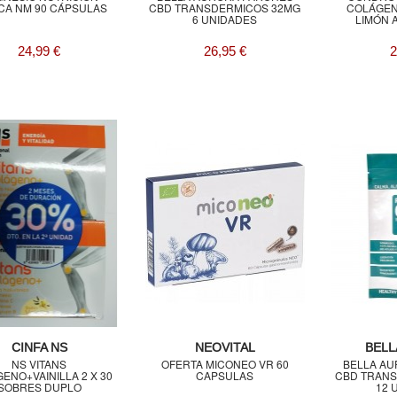
CA NM 90 CÁPSULAS
CBD TRANSDERMICOS 32MG
COLÁGEN
6 UNIDADES
LIMÓN 
24,99 €
26,95 €
2
CINFA NS
NEOVITAL
BELL
NS VITANS
OFERTA MICONEO VR 60
BELLA A
ENO+VAINILLA 2 X 30
CAPSULAS
CBD TRAN
SOBRES DUPLO
12 