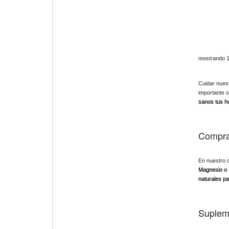
mostrando 1
Cuidar nuest
importante s
sanos tus hu
Comprar
En nuestro c
Magnesio o 
naturales pa
Supleme