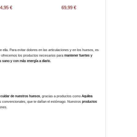
4,95 €
69,99 €
e ella.
Para evitar dolores en las articulaciones y en los huesos, es
 ofrecemos los productos necesarios para
mantener fuertes y
s sano y con más energía a diario.
 cuidar de nuestros huesos
, gracias a productos como
Aquilea
os convencionales, que te dañan el estómago. Nuestros
productos
ones.