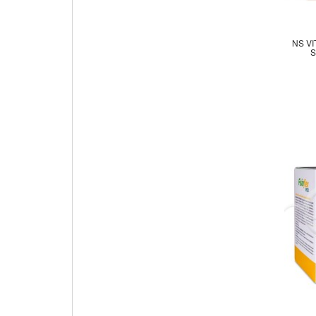
NS V
S