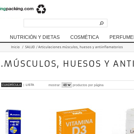
NUTRICIÓN Y DIETAS
COSMÉTICA
PERFUME
Inicio
/
SALUD
/
Articulaciones.músculos, huesos y antiinflamatorios
S.MÚSCULOS, HUESOS Y ANT
 - 28 de 28 items
CUADRÍCULA
|
LISTA
mostrar:
productos por página