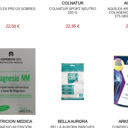
COLNATUR
A
FLEX PRO 20 SOBRES
COLNATUR SPORT NEUTRO
AQUILEA A
330 G
COLAGENO
375 GR
22,50 €
22,95 €
2
TRICION MEDICA
BELLA AURORA
ARK
NESIO NUTRICIÓN
BELLA AURORA PARCHES
CONDRO-