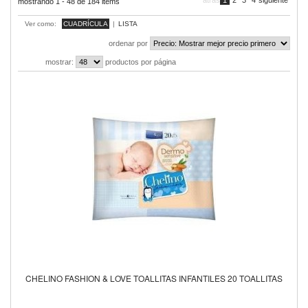
atrás
1
2
3
4
siguiente
mostrando 1 - 48 de 184 items
Ver como:
CUADRÍCULA
|
LISTA
ordenar por
mostrar:
productos por página
CHELINO FASHION & LOVE TOALLITAS INFANTILES 20 TOALLITAS