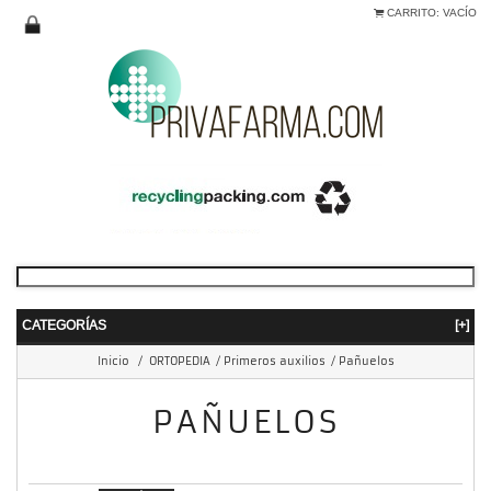
CARRITO:
VACÍO
CATEGORÍAS
[+]
Inicio
/
ORTOPEDIA
/
Primeros auxilios
/
Pañuelos
PAÑUELOS
mostrando 1 - 1 de 1 item