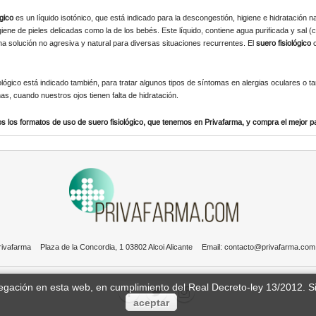
ógico
es un líquido isotónico, que está indicado para la descongestión, higiene e hidratación
giene de pieles delicadas como la de los bebés. Este líquido, contiene agua purificada y sal (c
a solución no agresiva y natural para diversas situaciones recurrentes. El
suero fisiológico
c
iológico está indicado también, para tratar algunos tipos de síntomas en alergias oculares o t
mas, cuando nuestros ojos tienen falta de hidratación.
 los formatos de uso de suero fisiológico, que tenemos en Privafarma, y compra el mejor para
rivafarma
Plaza de la Concordia, 1 03802 Alcoi Alicante
Email:
contacto@privafarma.com
vegación en esta web, en cumplimiento del Real Decreto-ley 13/2012. 
aceptar