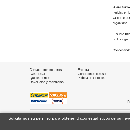
Suero fisiol
heridas e hi
ya que es un
organismo.
El suero fis
de las lágri
Conoce todos
Contacte con nosotros
Entrega
Aviso legal
Condiciones de uso
Quines somos
Política de Cookies
Devolución y reembolso
P
Solicitamos su permiso para obtener datos estadísticos de su na