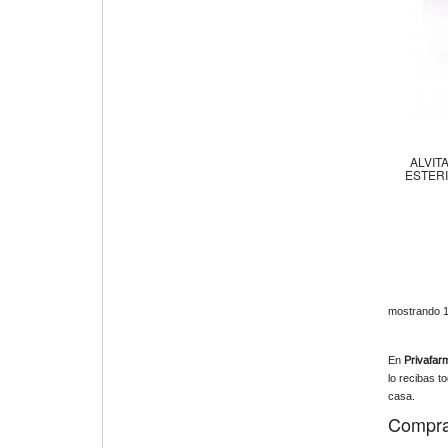
ALVIT
ESTERI
mostrando 1 
En
Privafar
lo recibas t
casa.
Comprar