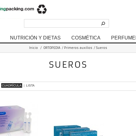
NUTRICIÓN Y DIETAS
COSMÉTICA
PERFUME
Inicio
/
ORTOPEDIA
/
Primeros auxilios
/
Sueros
SUEROS
- 2 de 2 items
CUADRÍCULA
|
LISTA