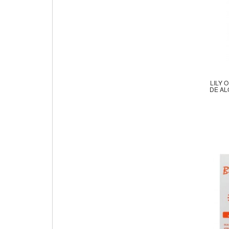
LILY 
DE AL