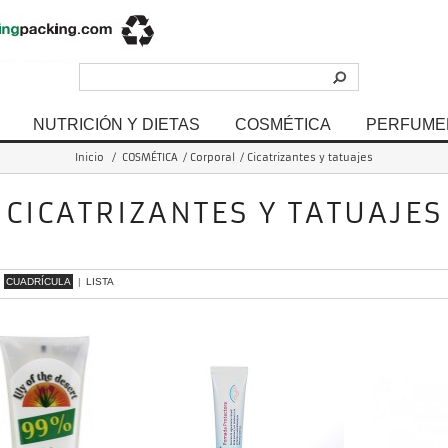
NUTRICIÓN Y DIETAS
COSMÉTICA
PERFUME
Inicio
/
COSMÉTICA
/
Corporal
/
Cicatrizantes y tatuajes
CICATRIZANTES Y TATUAJES
- 7 de 7 items
CUADRÍCULA
|
LISTA