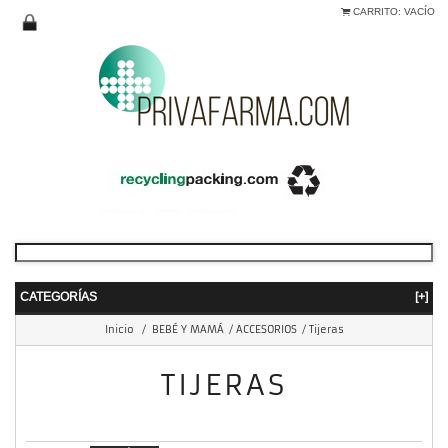
CARRITO:
VACÍO
CATEGORÍAS
[+]
Inicio
/
BEBÉ Y MAMÁ
/
ACCESORIOS
/
Tijeras
TIJERAS
mostrando 1 - 3 de 3 items