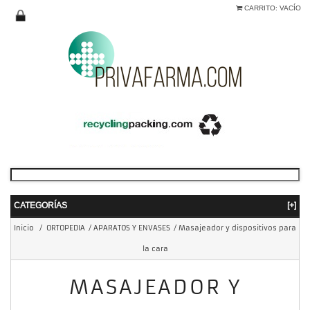
CARRITO:
VACÍO
CATEGORÍAS
[+]
Inicio
/
ORTOPEDIA
/
APARATOS Y ENVASES
/
Masajeador y dispositivos para
la cara
MASAJEADOR Y