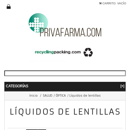
CARRITO:
VACÍO
CATEGORÍAS
[+]
Inicio
/
SALUD
/
ÓPTICA
/
Líquidos de lentillas
LÍQUIDOS DE LENTILLAS
mostrando 1 - 6 de 6 items