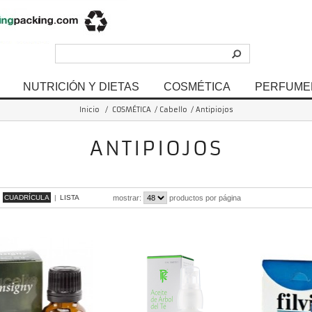
NUTRICIÓN Y DIETAS
COSMÉTICA
PERFUME
Inicio
/
COSMÉTICA
/
Cabello
/
Antipiojos
ANTIPIOJOS
 - 12 de 12 items
CUADRÍCULA
|
LISTA
mostrar:
productos por página