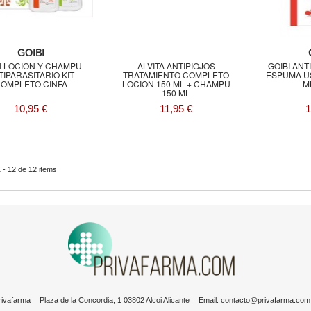
GOIBI
I LOCION Y CHAMPU
ALVITA ANTIPIOJOS
GOIBI ANT
TIPARASITARIO KIT
TRATAMIENTO COMPLETO
ESPUMA U
OMPLETO CINFA
LOCION 150 ML + CHAMPU
M
150 ML
10,95 €
11,95 €
1
 - 12 de 12 items
rivafarma
Plaza de la Concordia, 1 03802 Alcoi Alicante
Email:
contacto@privafarma.com