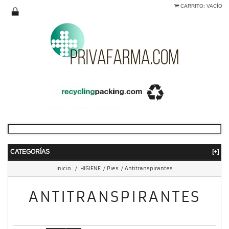
CARRITO:
VACÍO
CATEGORÍAS
[+]
Inicio
/
HIGIENE
/
Pies
/
Antitranspirantes
ANTITRANSPIRANTES
mostrando 1 - 1 de 1 item