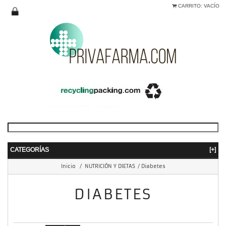
CARRITO:
VACÍO
CATEGORÍAS
[+]
Inicio
/
NUTRICIÓN Y DIETAS
/
Diabetes
DIABETES
mostrando 1 - 5 de 5 items