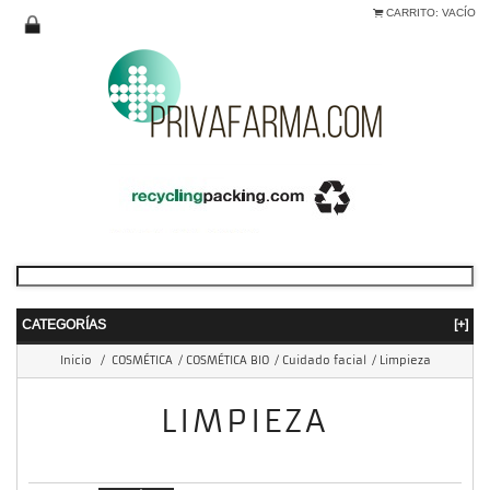
CARRITO:
VACÍO
CATEGORÍAS
[+]
Inicio
/
COSMÉTICA
/
COSMÉTICA BIO
/
Cuidado facial
/
Limpieza
LIMPIEZA
mostrando 1 - 3 de 3 items