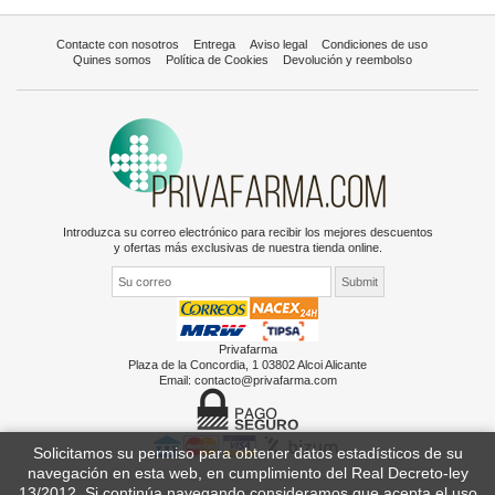
Contacte con nosotros
Entrega
Aviso legal
Condiciones de uso
Quines somos
Política de Cookies
Devolución y reembolso
Introduzca su correo electrónico para recibir los mejores descuentos
y ofertas más exclusivas de nuestra tienda online.
Privafarma
Plaza de la Concordia, 1 03802 Alcoi Alicante
Email:
contacto@privafarma.com
Solicitamos su permiso para obtener datos estadísticos de su
navegación en esta web, en cumplimiento del Real Decreto-ley
13/2012. Si continúa navegando consideramos que acepta el uso