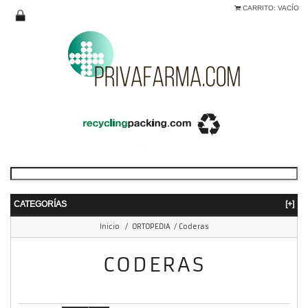
CARRITO:
VACÍO
CATEGORÍAS
[+]
Inicio
/
ORTOPEDIA
/
Coderas
CODERAS
mostrando 1 - 7 de 7 items