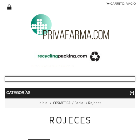
CARRITO:
VACÍO
CATEGORÍAS
[+]
Inicio
/
COSMÉTICA
/
Facial
/
Rojeces
ROJECES
mostrando 1 - 3 de 3 items