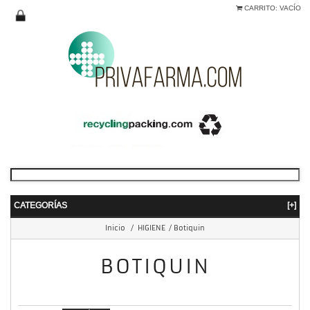
CARRITO:
VACÍO
CATEGORÍAS
[+]
Inicio
/
HIGIENE
/
Botiquin
BOTIQUIN
mostrando 1 - 16 de 16 items