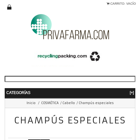
CARRITO:
VACÍO
CATEGORÍAS
[+]
Inicio
/
COSMÉTICA
/
Cabello
/
Champús especiales
CHAMPÚS ESPECIALES
mostrando 1 - 5 de 5 items