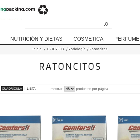
NUTRICIÓN Y DIETAS
COSMÉTICA
PERFUME
Inicio
/
ORTOPEDIA
/
Podología
/
Ratoncitos
RATONCITOS
 - 14 de 14 items
CUADRÍCULA
|
LISTA
mostrar:
productos por página