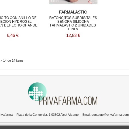
FARMALASTIC
PODOLOGIA
CITO CON ANILLO DE
RATONCITOS SUBDIGITALES
JECION HYDROGEL
SEÑORA SILICONA
AN DERECHO GRANDE
FARMALASTIC 2 UNIDADES
CINFA
6,46 €
12,83 €
 - 14 de 14 items
rivafarma
Plaza de la Concordia, 1 03802 Alcoi Alicante
Email:
contacto@privafarma.com