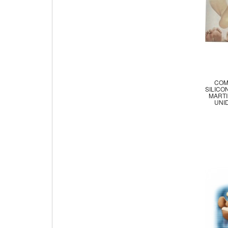
COM
SILICO
MARTI
UNI