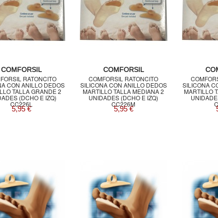
COMFORSIL
COMFORSIL
CO
FORSIL RATONCITO
COMFORSIL RATONCITO
COMFORS
NA CON ANILLO DEDOS
SILICONA CON ANILLO DEDOS
SILICONA C
LLO TALLA GRANDE 2
MARTILLO TALLA MEDIANA 2
MARTILLO 
DADES (DCHO E IZQ)
UNIDADES (DCHO E IZQ)
UNIDADES
CC226L
CC226M
C
5,95 €
5,95 €