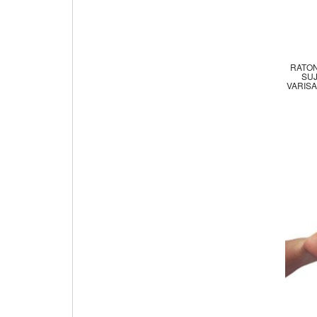
RATON
SU
VARIS