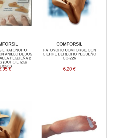
MFORSIL
COMFORSIL
IL RATONCITO
RATONCITO COMFORSIL CON
ON ANILLO DEDOS
CIERRE DERECHO PEQUEÑO
TALLA PEQUEÑA 2
CC-226
 (DCHO E IZQ)
C226S
5,95 €
6,20 €