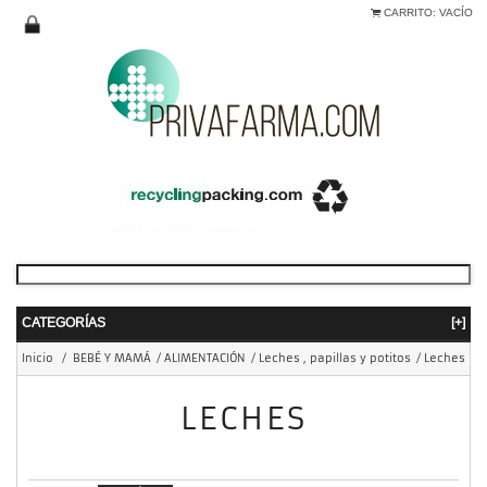
CARRITO:
VACÍO
CATEGORÍAS
[+]
Inicio
/
BEBÉ Y MAMÁ
/
ALIMENTACIÓN
/
Leches , papillas y potitos
/
Leches
LECHES
mostrando 1 - 4 de 4 items