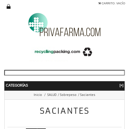
CARRITO:
VACÍO
CATEGORÍAS
[+]
Inicio
/
SALUD
/
Sobrepeso
/
Saciantes
SACIANTES
mostrando 1 - 2 de 2 items