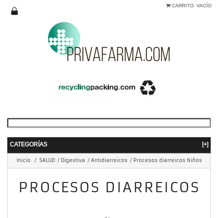
CARRITO:
VACÍO
CATEGORÍAS
[+]
Inicio
/
SALUD
/
Digestiva
/
Antidiarreicos
/
Procesos diarreicos Niños
PROCESOS DIARREICOS