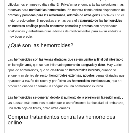
dificultarnos en nuestro día a día. En Privafarma encontrarás las soluciones más
efectivas para
combatir las hemorroides
. En nuestra tienda online disponemos de
cremas y pomadas para las almorranas, además de otros geles
efectivos con el
mejor precio online. Si necesitas cremas para el
tratamiento de las hemorroides
en nuestros catálogo podrás encontrar pomadas y cremas
con propiedades
analgésicas y antiinflamatorias además de medicamentos para aliviar el dolor a
muy buen precio.
¿Qué son las hemorroides?
Las
hemorroides son las venas dilatadas que se encuentra al final del intestino o
en la región anal,
que se han inflamado
generando sangrado y dolor
. Hay varios
tipos de hemorroides, que se clasifican en
hemorroides internas,
cuando se
encuentran dentro del recto;
hemorroides externas, aquellas
venas dilatadas que
aparecen a través del recto; y por último las
hemorroides trombosadas
, que se
producen cuando se forma un coágulo en una hemorroide externa.
Las hemorroides se generan debido al aumento de la presión en la región anal,
y
las causas más comunes pueden ser el estreñimiento, la obesidad, el embarazo,
una dieta baja en fibras, entre otras causas.
Comprar tratamientos contra las hemorroides
online