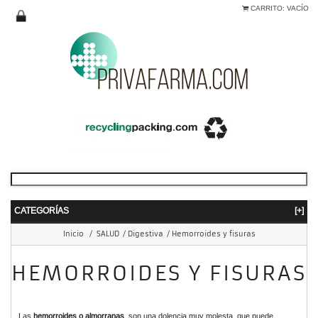
CARRITO:
VACÍO
CATEGORÍAS
[+]
Inicio
/
SALUD
/
Digestiva
/
Hemorroides y fisuras
HEMORROIDES Y FISURAS
Las
hemorroides o almorranas
, son una dolencia muy molesta, que puede