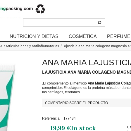
NUTRICIÓN Y DIETAS
COSMÉTICA
PERFUME
VA
/
Articulaciones y antiinflamatorios
/
Lajusticia ana maria colageno magnesio 4
ANA MARIA LAJUSTICI
LAJUSTICIA ANA MARIA COLAGENO MAGNE
.El complemento alimenticio
Ana María Lajusticia Cola
comprimidos.El colágeno es la proteína más abundante 
los cartílagos, tendones.
COMENTARIO SOBRE EL PRODUCTO
Referencia
177484
19,99 €
In stock
Ca