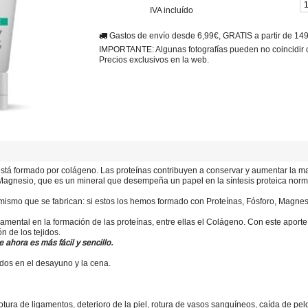
IVA incluído
Gastos de envío desde 6,99€, GRATIS a partir de 14
IMPORTANTE: Algunas fotografías pueden no coincidir con
Precios exclusivos en la web.
 está formado por colágeno. Las proteínas contribuyen a conservar y aumentar la 
agnesio, que es un mineral que desempeña un papel en la síntesis proteica norma
 mismo que se fabrican: si estos los hemos formado con Proteínas, Fósforo, Magne
ental en la formación de las proteínas, entre ellas el Colágeno. Con este aporte
 de los tejidos.
e ahora es más fácil y sencillo.
dos en el desayuno y la cena.
tura de ligamentos, deterioro de la piel, rotura de vasos sanguíneos, caída de pelo