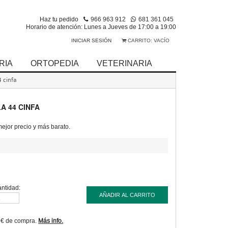
Haz tu pedido
966 963 912
681 361 045
Horario de atención: Lunes a Jueves de 17:00 a 19:00
INICIAR SESIÓN
CARRITO:
VACÍO
RIA
ORTOPEDIA
VETERINARIA
 cinfa
A 44 CINFA
jor precio y más barato.
ntidad:
AÑADIR AL CARRITO
9€ de compra.
Más info.