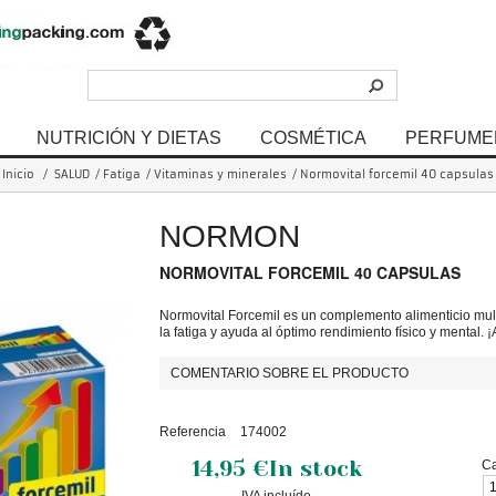
NUTRICIÓN Y DIETAS
COSMÉTICA
PERFUME
Inicio
/
SALUD
/
Fatiga
/
Vitaminas y minerales
/
Normovital forcemil 40 capsulas
NORMON
NORMOVITAL FORCEMIL 40 CAPSULAS
Normovital Forcemil es un complemento alimenticio mult
la fatiga y ayuda al óptimo rendimiento físico y mental. 
COMENTARIO SOBRE EL PRODUCTO
Referencia
174002
14,95 €
In stock
Ca
IVA incluído