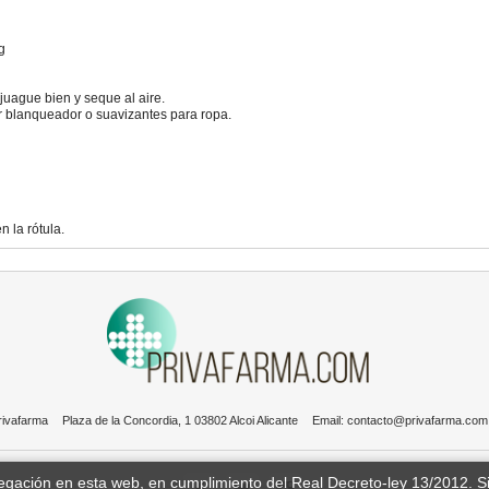
g
juague bien y seque al aire.
ar blanqueador o suavizantes para ropa.
n la rótula.
rivafarma
Plaza de la Concordia, 1 03802 Alcoi Alicante
Email:
contacto@privafarma.com
vegación en esta web, en cumplimiento del Real Decreto-ley 13/2012. 