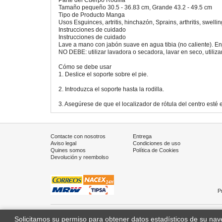
Tamaño pequeño 30.5 - 36.83 cm, Grande 43.2 - 49.5 cm
Tipo de Producto Manga
Usos Esguinces, artritis, hinchazón, Sprains, arthritis, swellin
Instrucciones de cuidado
Instrucciones de cuidado
Lave a mano con jabón suave en agua tibia (no caliente). En
NO DEBE: utilizar lavadora o secadora, lavar en seco, utiliz
Cómo se debe usar
1. Deslice el soporte sobre el pie.
2. Introduzca el soporte hasta la rodilla.
3. Asegúrese de que el localizador de rótula del centro esté e
Contacte con nosotros
Entrega
Aviso legal
Condiciones de uso
Quines somos
Política de Cookies
Devolución y reembolso
P
Solicitamos su permiso para obtener datos estadísticos de su na