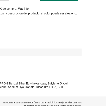
9€ de compra.
Más info.
 la descripción del producto, el color puede ser aleatorio.
, PPG-3 Benzyl Ether Ethylhexanoate, Butylene Glycol,
lycerin, Sodium Hyaluronate, Disodium EDTA, BHT.
Introduzca su correo electrónico para recibir los mejores descuentos
y ofertas más exclusivas de nuestra tienda online.