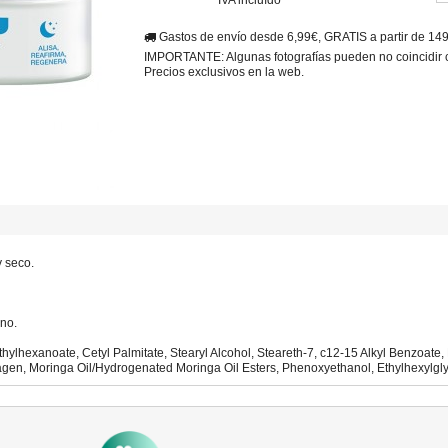
Gastos de envío desde 6,99€, GRATIS a partir de 14
IMPORTANTE: Algunas fotografías pueden no coincidir con
Precios exclusivos en la web.
y seco.
rno.
thylhexanoate, Cetyl Palmitate, Stearyl Alcohol, Steareth-7, c12-15 Alkyl Benzoate
llagen, Moringa Oil/Hydrogenated Moringa Oil Esters, Phenoxyethanol, Ethylhexylg