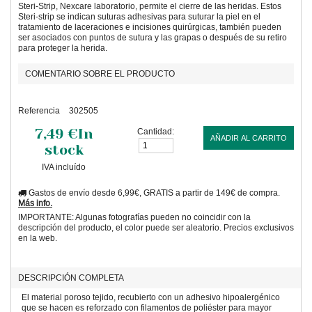
Steri-Strip, Nexcare laboratorio, permite el cierre de las heridas. Estos
Steri-strip se indican suturas adhesivas para suturar la piel en el
tratamiento de laceraciones e incisiones quirúrgicas, también pueden
ser asociados con puntos de sutura y las grapas o después de su retiro
para proteger la herida.
COMENTARIO SOBRE EL PRODUCTO
Referencia
302505
7,49 €
In
Cantidad:
AÑADIR AL CARRITO
stock
IVA incluído
Gastos de envío desde 6,99€, GRATIS a partir de 149€ de compra.
Más info.
IMPORTANTE: Algunas fotografías pueden no coincidir con la
descripción del producto, el color puede ser aleatorio. Precios exclusivos
en la web.
DESCRIPCIÓN COMPLETA
El material poroso tejido, recubierto con un adhesivo hipoalergénico
que se hacen es reforzado con filamentos de poliéster para mayor