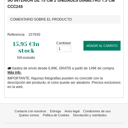
SU INTERIOR DE 15 CM 2 UNIDADES DIAMETRO 1.5 CM
CCC245
COMENTARIO SOBRE EL PRODUCTO
Referencia
157930
15,95 €
In
Cantidad:
AÑADIR AL CARRITO
stock
IVA incluído
Gastos de envío desde 6,99€, GRATIS a partir de 149€ de compra.
Más info.
IMPORTANTE: Algunas fotografías pueden no coincidir con la
descripción del producto, el color puede ser aleatorio. Precios exclusivos
en la web.
Contacte con nosotros
Entrega
Aviso legal
Condiciones de uso
Quines somos
Política de Cookies
Devolución y reembolso