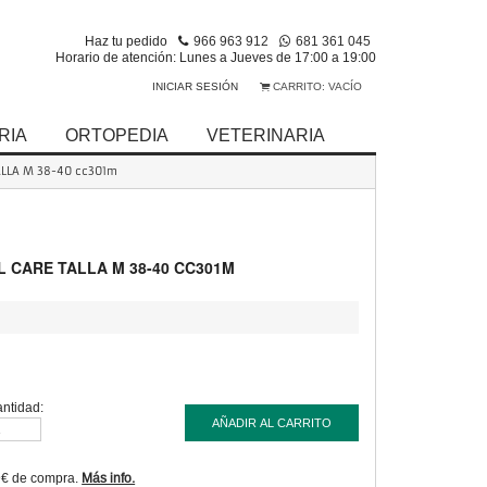
Haz tu pedido
966 963 912
681 361 045
Horario de atención: Lunes a Jueves de 17:00 a 19:00
INICIAR SESIÓN
CARRITO:
VACÍO
RIA
ORTOPEDIA
VETERINARIA
ALLA M 38-40 cc301m
L CARE TALLA M 38-40 CC301M
ntidad:
AÑADIR AL CARRITO
9€ de compra.
Más info.