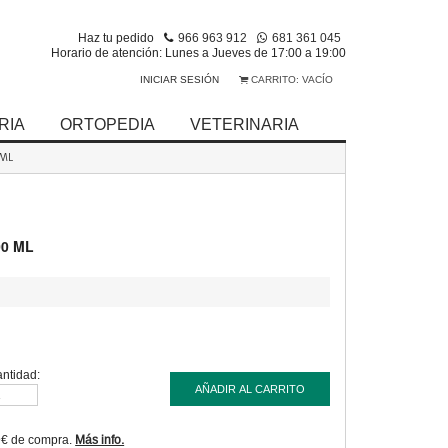
Haz tu pedido
966 963 912
681 361 045
Horario de atención: Lunes a Jueves de 17:00 a 19:00
INICIAR SESIÓN
CARRITO:
VACÍO
RIA
ORTOPEDIA
VETERINARIA
 ML
00 ML
ntidad:
AÑADIR AL CARRITO
9€ de compra.
Más info.