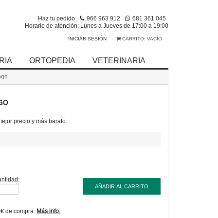
Haz tu pedido
966 963 912
681 361 045
Horario de atención: Lunes a Jueves de 17:00 a 19:00
INICIAR SESIÓN
CARRITO:
VACÍO
RIA
ORTOPEDIA
VETERINARIA
ngo
GO
jor precio y más barato.
ntidad:
AÑADIR AL CARRITO
9€ de compra.
Más info.