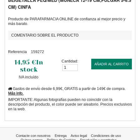
BEIGETALLA PEQ/MED (MUÑECA 12-19 CM,PULGAR 5-6.5
CM) CINFA
Producto de PARAFARMACIA ONLINE de confianza al mejor precio y
más barato.
COMENTARIO SOBRE EL PRODUCTO
Referencia
159272
14,95 €
In
Cantidad:
AÑADIR AL CARRITO
stock
IVA incluído
Gastos de envío desde 6,99€, GRATIS a partir de 149€ de compra.
Más info.
IMPORTANTE: Algunas fotografías pueden no coincidir con la
descripción del producto, el color puede ser aleatorio. Precios exclusivos
en la web.
Contacte con nosotros
Entrega
Aviso legal
Condiciones de uso