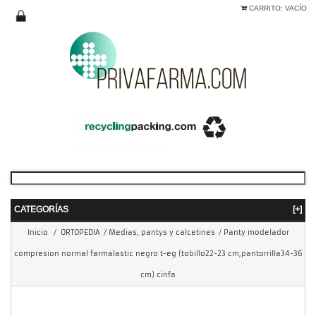
CARRITO:
VACÍO
CATEGORÍAS
[+]
Inicio
/
ORTOPEDIA
/
Medias, pantys y calcetines
/
Panty modelador
compresion normal farmalastic negro t-eg (tobillo22-23 cm,pantorrilla34-36
cm) cinfa