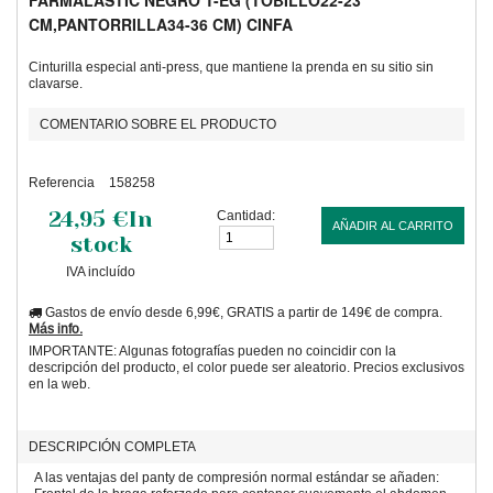
FARMALASTIC NEGRO T-EG (TOBILLO22-23
CM,PANTORRILLA34-36 CM) CINFA
Cinturilla especial anti-press, que mantiene la prenda en su sitio sin
clavarse.
COMENTARIO SOBRE EL PRODUCTO
Referencia
158258
24,95 €
In
Cantidad:
AÑADIR AL CARRITO
stock
IVA incluído
Gastos de envío desde 6,99€, GRATIS a partir de 149€ de compra.
Más info.
IMPORTANTE: Algunas fotografías pueden no coincidir con la
descripción del producto, el color puede ser aleatorio. Precios exclusivos
en la web.
DESCRIPCIÓN COMPLETA
A las ventajas del panty de compresión normal estándar se añaden: