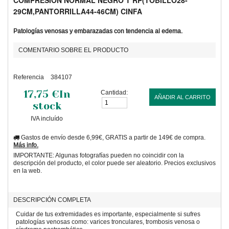
COMPRESION NORMAL NEGRO T RP(TOBILLO28-
29CM,PANTORRILLA44-46CM) CINFA
Patologías venosas y embarazadas con tendencia al edema.
COMENTARIO SOBRE EL PRODUCTO
Referencia
384107
17,75 €
In
Cantidad:
AÑADIR AL CARRITO
stock
IVA incluído
Gastos de envío desde 6,99€, GRATIS a partir de 149€ de compra.
Más info.
IMPORTANTE: Algunas fotografías pueden no coincidir con la
descripción del producto, el color puede ser aleatorio. Precios exclusivos
en la web.
DESCRIPCIÓN COMPLETA
Cuidar de tus extremidades es importante, especialmente si sufres
patologías venosas como: varices tronculares, trombosis venosa o