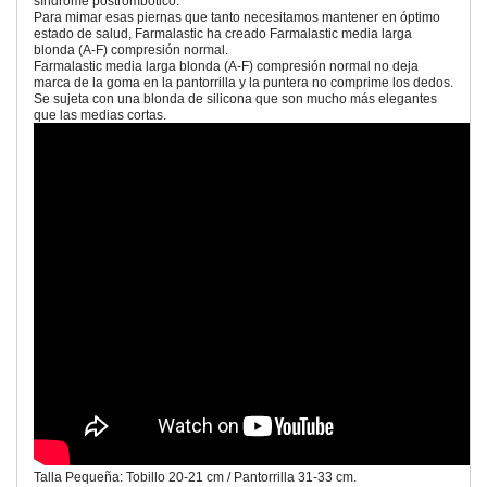
síndrome postrombótico.
Para mimar esas piernas que tanto necesitamos mantener en óptimo
estado de salud, Farmalastic ha creado Farmalastic media larga
blonda (A-F) compresión normal.
Farmalastic media larga blonda (A-F) compresión normal no deja
marca de la goma en la pantorrilla y la puntera no comprime los dedos.
Se sujeta con una blonda de silicona que son mucho más elegantes
que las medias cortas.
Talla Pequeña: Tobillo 20-21 cm / Pantorrilla 31-33 cm.