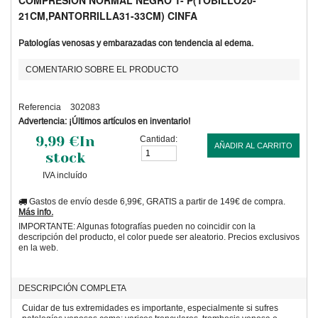
COMPRESION NORMAL NEGRO T- P(TOBILLO20-
21CM,PANTORRILLA31-33CM) CINFA
Patologías venosas y embarazadas con tendencia al edema.
COMENTARIO SOBRE EL PRODUCTO
Referencia
302083
Advertencia: ¡Últimos artículos en inventario!
9,99 €
In
Cantidad:
AÑADIR AL CARRITO
stock
IVA incluído
Gastos de envío desde 6,99€, GRATIS a partir de 149€ de compra.
Más info.
IMPORTANTE: Algunas fotografías pueden no coincidir con la
descripción del producto, el color puede ser aleatorio. Precios exclusivos
en la web.
DESCRIPCIÓN COMPLETA
Cuidar de tus extremidades es importante, especialmente si sufres