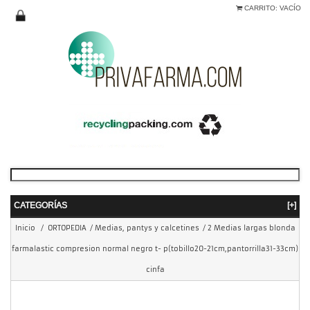
CARRITO:
VACÍO
CATEGORÍAS
[+]
Inicio
/
ORTOPEDIA
/
Medias, pantys y calcetines
/
2 Medias largas blonda
farmalastic compresion normal negro t- p(tobillo20-21cm,pantorrilla31-33cm)
cinfa