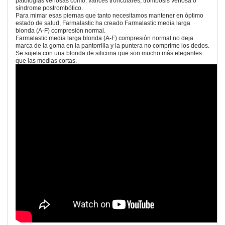
patologías venosas como: varices tronculares, trombosis venosa o
síndrome postrombótico.
Para mimar esas piernas que tanto necesitamos mantener en óptimo
estado de salud, Farmalastic ha creado Farmalastic media larga
blonda (A-F) compresión normal.
Farmalastic media larga blonda (A-F) compresión normal no deja
marca de la goma en la pantorrilla y la puntera no comprime los dedos.
Se sujeta con una blonda de silicona que son mucho más elegantes
que las medias cortas.