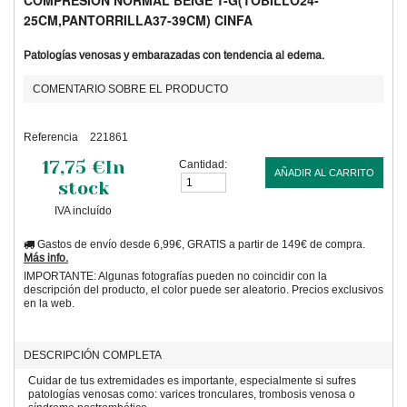
COMPRESION NORMAL BEIGE T-G(TOBILLO24-
25CM,PANTORRILLA37-39CM) CINFA
Patologías venosas y embarazadas con tendencia al edema.
COMENTARIO SOBRE EL PRODUCTO
Referencia
221861
17,75 €
In
Cantidad:
AÑADIR AL CARRITO
stock
IVA incluído
Gastos de envío desde 6,99€, GRATIS a partir de 149€ de compra.
Más info.
IMPORTANTE: Algunas fotografías pueden no coincidir con la
descripción del producto, el color puede ser aleatorio. Precios exclusivos
en la web.
DESCRIPCIÓN COMPLETA
Cuidar de tus extremidades es importante, especialmente si sufres
patologías venosas como: varices tronculares, trombosis venosa o