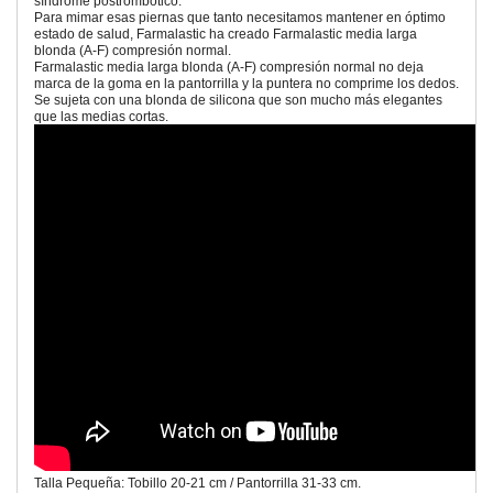
síndrome postrombótico.
Para mimar esas piernas que tanto necesitamos mantener en óptimo
estado de salud, Farmalastic ha creado Farmalastic media larga
blonda (A-F) compresión normal.
Farmalastic media larga blonda (A-F) compresión normal no deja
marca de la goma en la pantorrilla y la puntera no comprime los dedos.
Se sujeta con una blonda de silicona que son mucho más elegantes
que las medias cortas.
Talla Pequeña: Tobillo 20-21 cm / Pantorrilla 31-33 cm.