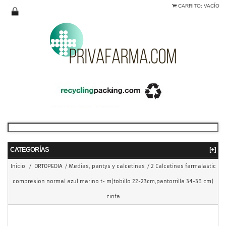
CARRITO:
VACÍO
CATEGORÍAS
[+]
Inicio
/
ORTOPEDIA
/
Medias, pantys y calcetines
/
2 Calcetines farmalastic
compresion normal azul marino t- m(tobillo 22-23cm,pantorrilla 34-36 cm)
cinfa