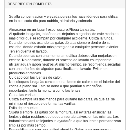
DESCRIPCIÓN COMPLETA
Su alta concentración y elevada pureza los hace idóneos para utilizar
en la piel cada día para nutrirla, hidratarla y calmarla.
Almacenar en un lugar fresco, oscuro.Pliega tus gafas.
Al quitarte las gafas, lo idóneo es dejarlas plegadas, de este modo es
más difícil que se rompan por cualquier accidente. Utiliza la funda.
Cuando no estés usando las gafas déjalas siempre dentro de su
estuche, donde estarán más protegidas a cualquier percance exterior.
Ten en cuenta el lavado.
Cuando cuentas con una montura metálica debes evitar mojarlas en
exceso. No obstante, durante el proceso de lavado es importante
utilizar agua y jabón neutros. Al mismo tiempo, se recomienda secarlas
con un paño fino de algodón para finalizar el lavado. Evitar los
productos abrasivos.
Cuidado con las fuentes de calor.
No coloques tus gafas cerca de una fuente de calor, o en el interior del
coche a pleno sol. Esto se debe a que podrían sufrir daños
importantes, tanto la montura como las lentes.
Cuida las varillas.
Utiliza siempre las dos manos para quitarte las gafas, ya que así se
minimiza el riesgo de deformar las varillas.
Evita dejar huellas.
Sujeta siempre las gafas por la montura, así evitaras ensuciar las
lentes y dejar residuos que puedan ser abrasivos, en las mismas. Los
tratamientos anti-reflejantes te ayudarán a que tus lentes permanezcan
limpias por más tiempo.
Perspektiv nace con una actitud atrevida. Gafas para personas de