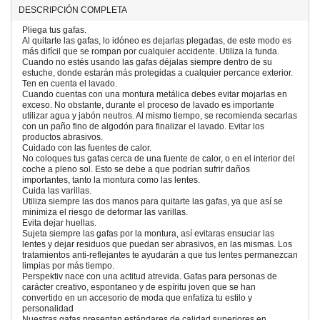
DESCRIPCIÓN COMPLETA
Pliega tus gafas.
Al quitarte las gafas, lo idóneo es dejarlas plegadas, de este modo es
más difícil que se rompan por cualquier accidente. Utiliza la funda.
Cuando no estés usando las gafas déjalas siempre dentro de su
estuche, donde estarán más protegidas a cualquier percance exterior.
Ten en cuenta el lavado.
Cuando cuentas con una montura metálica debes evitar mojarlas en
exceso. No obstante, durante el proceso de lavado es importante
utilizar agua y jabón neutros. Al mismo tiempo, se recomienda secarlas
con un paño fino de algodón para finalizar el lavado. Evitar los
productos abrasivos.
Cuidado con las fuentes de calor.
No coloques tus gafas cerca de una fuente de calor, o en el interior del
coche a pleno sol. Esto se debe a que podrían sufrir daños
importantes, tanto la montura como las lentes.
Cuida las varillas.
Utiliza siempre las dos manos para quitarte las gafas, ya que así se
minimiza el riesgo de deformar las varillas.
Evita dejar huellas.
Sujeta siempre las gafas por la montura, así evitaras ensuciar las
lentes y dejar residuos que puedan ser abrasivos, en las mismas. Los
tratamientos anti-reflejantes te ayudarán a que tus lentes permanezcan
limpias por más tiempo.
Perspektiv nace con una actitud atrevida. Gafas para personas de
carácter creativo, espontaneo y de espíritu joven que se han
convertido en un accesorio de moda que enfatiza tu estilo y
personalidad
Nuestras gafas presentan estándares de calidad superiores en