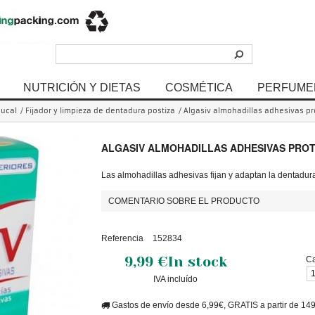
NUTRICIÓN Y DIETAS
COSMÉTICA
PERFUME
ucal
/
Fijador y limpieza de dentadura postiza
/
Algasiv almohadillas adhesivas pr
ALGASIV ALMOHADILLAS ADHESIVAS PROTE
Las almohadillas adhesivas fijan y adaptan la dentadura
COMENTARIO SOBRE EL PRODUCTO
Referencia
152834
9,99 €
In stock
Ca
IVA incluído
Gastos de envío desde 6,99€, GRATIS a partir de 14