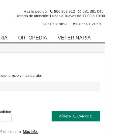
Haz tu pedido
966 963 912
681 361 045
Horario de atención: Lunes a Jueves de 17:00 a 19:00
INICIAR SESIÓN
CARRITO:
VACÍO
RIA
ORTOPEDIA
VETERINARIA
jor precio y más barato.
ntidad:
AÑADIR AL CARRITO
9€ de compra.
Más info.