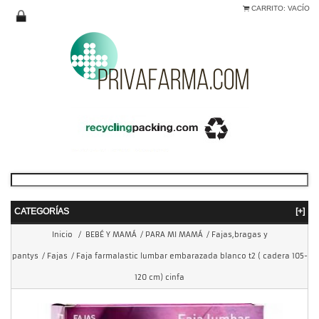
CARRITO:
VACÍO
CATEGORÍAS
[+]
Inicio
/
BEBÉ Y MAMÁ
/
PARA MI MAMÁ
/
Fajas,bragas y
pantys
/
Fajas
/
Faja farmalastic lumbar embarazada blanco t2 ( cadera 105-
120 cm) cinfa