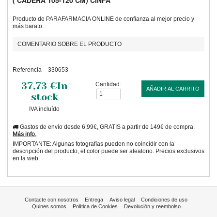
( CADERA 105-120 CM) CINFA
Producto de PARAFARMACIA ONLINE de confianza al mejor precio y
más barato.
COMENTARIO SOBRE EL PRODUCTO
Referencia
330653
37,73 €
In
Cantidad:
AÑADIR AL CARRITO
stock
IVA incluído
Gastos de envío desde 6,99€, GRATIS a partir de 149€ de compra.
Más info.
IMPORTANTE: Algunas fotografías pueden no coincidir con la
descripción del producto, el color puede ser aleatorio. Precios exclusivos
en la web.
Contacte con nosotros
Entrega
Aviso legal
Condiciones de uso
Quines somos
Política de Cookies
Devolución y reembolso