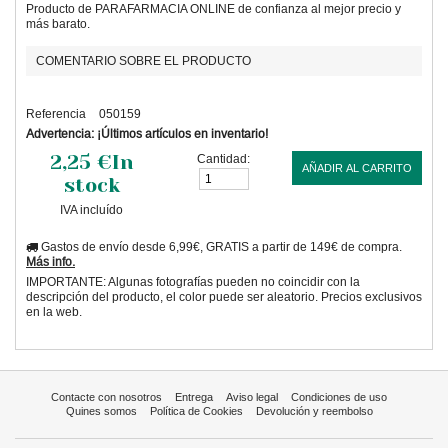
Producto de PARAFARMACIA ONLINE de confianza al mejor precio y
más barato.
COMENTARIO SOBRE EL PRODUCTO
Referencia
050159
Advertencia: ¡Últimos artículos en inventario!
2,25 €
In
Cantidad:
AÑADIR AL CARRITO
stock
IVA incluído
Gastos de envío desde 6,99€, GRATIS a partir de 149€ de compra.
Más info.
IMPORTANTE: Algunas fotografías pueden no coincidir con la
descripción del producto, el color puede ser aleatorio. Precios exclusivos
en la web.
Contacte con nosotros
Entrega
Aviso legal
Condiciones de uso
Quines somos
Política de Cookies
Devolución y reembolso