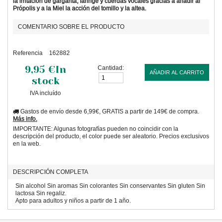
la irritación de garganta, faringe y cuerdas vocales gracias a añadir al
Própolis y a la Miel la acción del tomillo y la altea.
COMENTARIO SOBRE EL PRODUCTO
Referencia
162882
9,95 €
In
Cantidad:
AÑADIR AL CARRITO
stock
IVA incluído
Gastos de envío desde 6,99€, GRATIS a partir de 149€ de compra.
Más info.
IMPORTANTE: Algunas fotografías pueden no coincidir con la
descripción del producto, el color puede ser aleatorio. Precios exclusivos
en la web.
DESCRIPCIÓN COMPLETA
Sin alcohol Sin aromas Sin colorantes Sin conservantes Sin gluten Sin
lactosa Sin regaliz.
Apto para adultos y niños a partir de 1 año.