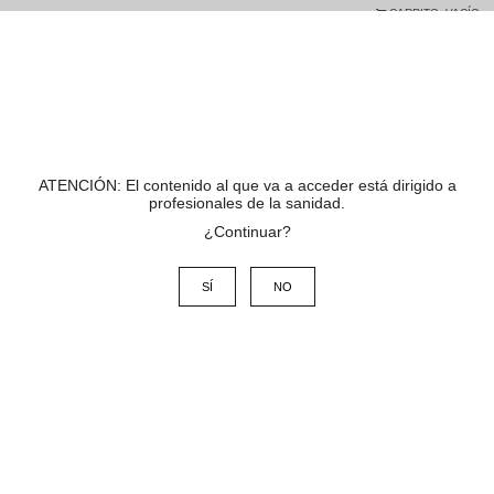
CARRITO:
VACÍO
ATENCIÓN: El contenido al que va a acceder está dirigido a
profesionales de la sanidad.
¿Continuar?
SÍ
NO
CATEGORÍAS
[+]
Inicio
/
SALUD
/
Diabéticos
/
TIRAS 50 REACTIVAS GLUCEMIA CONTOUR NEXT