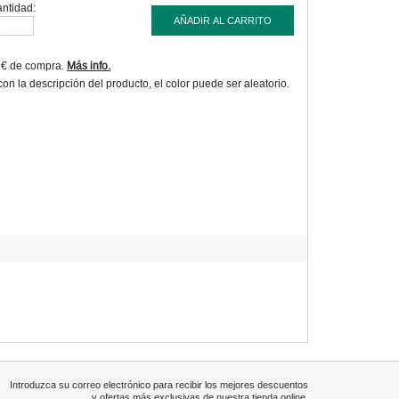
ntidad:
AÑADIR AL CARRITO
9€ de compra.
Más info.
 la descripción del producto, el color puede ser aleatorio.
Introduzca su correo electrónico para recibir los mejores descuentos
y ofertas más exclusivas de nuestra tienda online.