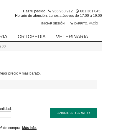
Haz tu pedido
966 963 912
681 361 045
Horario de atención: Lunes a Jueves de 17:00 a 19:00
INICIAR SESIÓN
CARRITO:
VACÍO
RIA
ORTOPEDIA
VETERINARIA
200 ml
jor precio y más barato.
ntidad:
AÑADIR AL CARRITO
9€ de compra.
Más info.