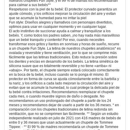
nuestros chupetes Fun Style, y el 99 % de mamás los recomendarían
para calmar a sus bebés**
Respetuoso con la piel de tu bebé: El protector curvado garantiza un
ajuste cómodo, y los orificios mejoran la circulación del aire y evitan
que se acumule la humedad para no irritar la piel
Fun style: Diseños alegres y llamativos con personajes divertidos,
optimos para usar en cualquier momento y en cualquier lugar.
El acto instintivo de succionar ayuda a calmar y tranquilizar a los
bebés. Y, como todos los padres saben, ¡no hay nada más maravilloso
que un bebé tranquilo y contento! Por eso, cuando necesites
transformar esos gritos y llantos en sonrisas y horas de sueño, recurre
a un chupete Fun Style. La tetina de nuestros chupetes anatómicos* es
ovalada y reversible y tiene ventilación, por lo que se comprime más
fácilmente que las tetinas tradicionales. Esto reduce la presión sobre
los dientes y encías en desarrollo de los bebés. La tetina simétrica de
silicona suave que es totalmente reversible y no tiene «arriba» ni
«abajo». Por tanto, el chupete siempre estará colocado correctamente
en la boca de tu bebé, incluso cuando se lo ponga él mismo. El
protector en forma de curva se ajusta cómodamente entre la barbilla y
la nariz, y los orificios a cada lado mejoran la circulación del aire y
evitan que se acumule la humedad, lo cual protege la delicada piel de
tu bebé contra irritaciones. Recomendamos reemplazar el chupete
cada mes, o cuando muestre signos de daño o desgaste. No
recomendamos un uso prolongado del chupete a partir de los 24
meses y recomendamos dejar de usarlo a partir de los 36 meses. * en
comparación con los chupetes tradicionales de tetina redonda sin
ventilación, que no se comprimen tan fácilmente. ** Según un estudio
independiente realizado en julio de 2021 con 416 madres de bebés de
entre 0 y 36 meses que usan actualmente un chupete de Tommee
Tippee: · ** El 99 % de madres recomendaría un chupete de Tommee