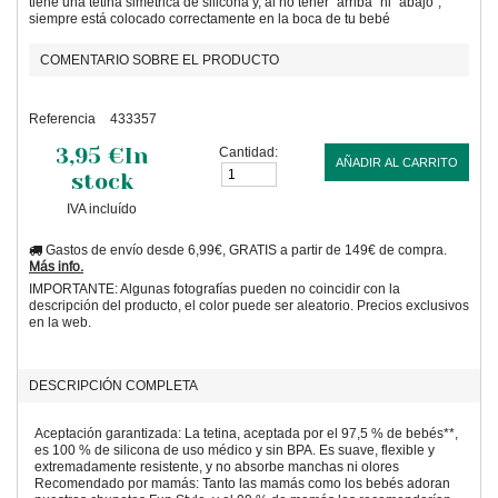
tiene una tetina simétrica de silicona y, al no tener "arriba" ni "abajo",
siempre está colocado correctamente en la boca de tu bebé
COMENTARIO SOBRE EL PRODUCTO
Referencia
433357
3,95 €
In
Cantidad:
AÑADIR AL CARRITO
stock
IVA incluído
Gastos de envío desde 6,99€, GRATIS a partir de 149€ de compra.
Más info.
IMPORTANTE: Algunas fotografías pueden no coincidir con la
descripción del producto, el color puede ser aleatorio. Precios exclusivos
en la web.
DESCRIPCIÓN COMPLETA
Aceptación garantizada: La tetina, aceptada por el 97,5 % de bebés**,
es 100 % de silicona de uso médico y sin BPA. Es suave, flexible y
extremadamente resistente, y no absorbe manchas ni olores
Recomendado por mamás: Tanto las mamás como los bebés adoran