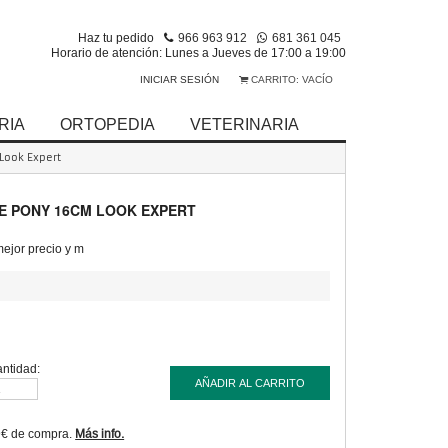
Haz tu pedido
966 963 912
681 361 045
Horario de atención: Lunes a Jueves de 17:00 a 19:00
INICIAR SESIÓN
CARRITO:
VACÍO
RIA
ORTOPEDIA
VETERINARIA
Look Expert
E PONY 16CM LOOK EXPERT
jor precio y m
ntidad:
AÑADIR AL CARRITO
9€ de compra.
Más info.