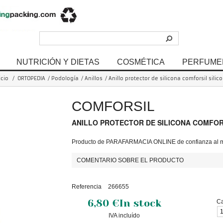
NUTRICIÓN Y DIETAS
COSMÉTICA
PERFUME
icio
/
ORTOPEDIA
/
Podología
/
Anillos
/
Anillo protector de silicona comforsil silic
COMFORSIL
ANILLO PROTECTOR DE SILICONA COMFOR
Producto de PARAFARMACIA ONLINE de confianza al me
COMENTARIO SOBRE EL PRODUCTO
Referencia
266655
6,80 €
In stock
Ca
IVA incluído